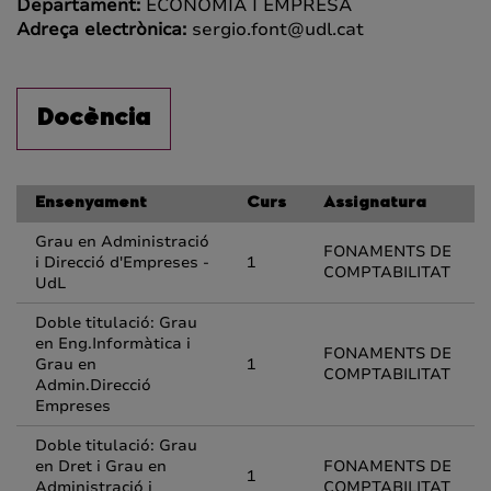
Departament:
ECONOMIA I EMPRESA
Adreça electrònica:
sergio.font@udl.cat
Docència
Ensenyament
Curs
Assignatura
Grau en Administració
FONAMENTS DE
i Direcció d'Empreses -
1
COMPTABILITAT
UdL
Doble titulació: Grau
en Eng.Informàtica i
FONAMENTS DE
Grau en
1
COMPTABILITAT
Admin.Direcció
Empreses
Doble titulació: Grau
en Dret i Grau en
FONAMENTS DE
1
Administració i
COMPTABILITAT